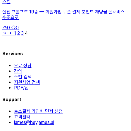
스킬
실전 프롬프트 19종 — 회원가입·쿠폰·결제·포인트·채팅을 실서비스
수준으로
0
0
1
2
3
4
hey, james!
Services
무료 상담
강의
스킬 검색
지원사업 검색
PDF/팁
Support
토스결제 가입비 면제 신청
고객센터
james@heyjames.ai