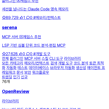
플러그인
제임스 추천
세션을 넘나드는 Claude Code 영속 메모리
89,729
1
0
#메모리/컨텍스트
serena
MCP 서버
제임스 추천
LSP 기반 심볼 단위 코드 분석·편집 MCP
27,628
0
0
#개발 도구
전체
플러그인
MCP 서버
스킬
CLI 도구
라이브러리
모든 카테고리
메모리/컨텍스트
검색
개발 도구
코드 분석
토큰 최적
화
자동화
테스트
데이터베이스
브라우저 자동화
생산성
에이전트 프
레임워크
문서
보안
워크플로우
트렌딩
인기
신규
76개
OpenReview
라이브러리