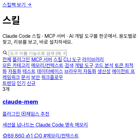
스킬팩 보기
스킬
Claude Code 스킬 · MCP 서버 · AI 개발 도구를 한곳에서. 용도별로
찾고, 리뷰를 보고, 바로 설치하세요.
전체
플러그인
MCP 서버
스킬
CLI 도구
라이브러리
모든 카테고리
메모리/컨텍스트
검색
개발 도구
코드 분석
토큰 최적
화
자동화
테스트
데이터베이스
브라우저 자동화
생산성
에이전트 프
레임워크
문서
보안
워크플로우
트렌딩
인기
신규
3개
claude-mem
플러그인
제임스 추천
세션을 넘나드는 Claude Code 영속 메모리
89,860
1
0
#메모리/컨텍스트