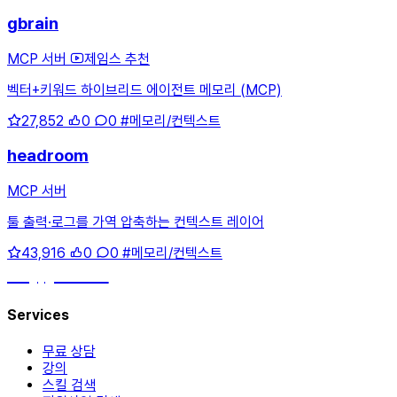
gbrain
MCP 서버
제임스 추천
벡터+키워드 하이브리드 에이전트 메모리 (MCP)
27,852
0
0
#메모리/컨텍스트
headroom
MCP 서버
툴 출력·로그를 가역 압축하는 컨텍스트 레이어
43,916
0
0
#메모리/컨텍스트
hey, james!
Services
무료 상담
강의
스킬 검색