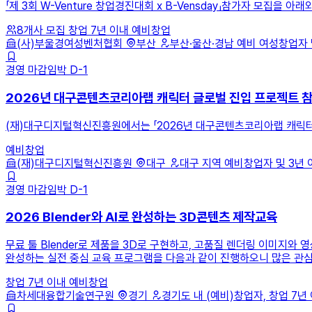
「제 3회 W-Venture 창업경진대회 x B-Vensday」참가자 모집을
8개사 모집
창업 7년 이내
예비창업
(사)부울경여성벤처협회
부산
부산·울산·경남 예비 여성창업자 및 
경영
마감임박
D-1
2026년 대구콘텐츠코리아랩 캐릭터 글로벌 진입 프로젝트 참
(재)대구디지털혁신진흥원에서는 「2026년 대구콘텐츠코리아랩 캐릭터
예비창업
(재)대구디지털혁신진흥원
대구
대구 지역 예비창업자 및 3년 
경영
마감임박
D-1
2026 Blender와 AI로 완성하는 3D콘텐츠 제작교육
무료 툴 Blender로 제품을 3D로 구현하고, 고품질 렌더링 이미지와
완성하는 실전 중심 교육 프로그램을 다음과 같이 진행하오니 많은 관심
창업 7년 이내
예비창업
차세대융합기술연구원
경기
경기도 내 (예비)창업자, 창업 7년 이