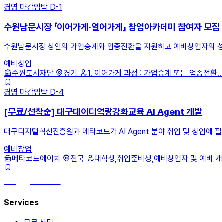
경영
마감임박
D-1
수원남문시장 「이어가게·열어가게」 창업아카데미 참여자 모집
수원남문시장 상인의 가업승계와 업종전환을 지원하고 예비창업자의 성공
예비창업
수원도시재단
경기
1. 이어가게 과정 : 가업승계 또는 업종전환..
경영
마감임박
D-4
[무료/선착순] 대구데이터역량강화교육 AI Agent 개발
대구디지털혁신진흥원과 메타코드가 AI Agent 분야 취업 및 창업에 
예비창업
메타코드에이치
전국
대학생,취업준비생,예비창업자 및 예비 개발
hey, james!
Services