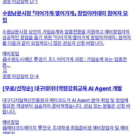
경영
마감임박
D-1
수원남문시장 「이어가게·열어가게」 창업아카데미 참여자 모
집
수원남문시장 상인의 가업승계와 업종전환을 지원하고 예비창업자의
성공적인 창업을 돕기 위한 「이어가게·열어가게 창업아카데미」 참여자
를 다음과 같이 모집하오니 많은 관심과 신청 바랍니다.
예비창업
수원도시재단
경기
1. 이어가게 과정 : 가업승계 또는 업종전
환...
경영
마감임박
D-4
[무료/선착순] 대구데이터역량강화교육 AI Agent 개발
대구디지털혁신진흥원과 메타코드가 AI Agent 분야 취업 및 창업에
필요한 개념부터 실습까지 준비하였습니다. 관심 있는 분들은 신청 바
랍니다.
예비창업
메타코드에이치
전국
대학생,취업준비생,예비창업자 및 예비
개발자,...