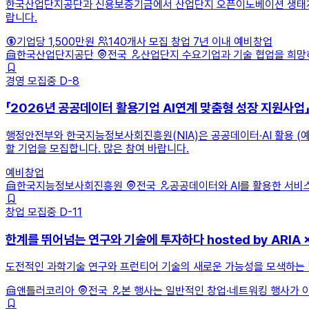
한국산업단지공단과 신용보증기금에서 산업단지 오픈이노베이션 생태계 활성
랍니다.
기업당 1,500만원
140개사 모집
창업 7년 이내
예비창업
한국산업단지공단
전국
산업단지 수요기업과 기술 협업을 희망하는
경영
모집중
D-8
「2026년 공공데이터 활용기업 AI연계 맞춤형 성장 지원사업
행정안전부와 한국지능정보사회진흥원(NIA)은 공공데이터·AI 활용 (예
할 기업을 모집합니다. 많은 참여 바랍니다.
예비창업
한국지능정보사회진흥원
전국
공공데이터와 AI를 활용한 서비스
창업
모집중
D-11
한계를 뛰어넘는 연구와 기술에 투자하다 hosted by ARIA × 
도전적인 과학기술 연구와 프런티어 기술의 새로운 가능성을 모색하는 「한계를 
앤틀러코리아
전국
본 행사는 일반적인 창업·네트워킹 행사가 아닌