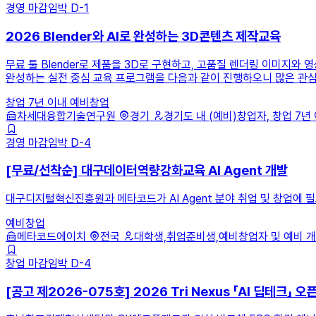
경영
마감임박
D-1
2026 Blender와 AI로 완성하는 3D콘텐츠 제작교육
무료 툴 Blender로 제품을 3D로 구현하고, 고품질 렌더링 이미지와
완성하는 실전 중심 교육 프로그램을 다음과 같이 진행하오니 많은 관심
창업 7년 이내
예비창업
차세대융합기술연구원
경기
경기도 내 (예비)창업자, 창업 7년 이
경영
마감임박
D-4
[무료/선착순] 대구데이터역량강화교육 AI Agent 개발
대구디지털혁신진흥원과 메타코드가 AI Agent 분야 취업 및 창업에 
예비창업
메타코드에이치
전국
대학생,취업준비생,예비창업자 및 예비 개발
창업
마감임박
D-4
[공고 제2026-075호] 2026 Tri Nexus 「AI 딥테크