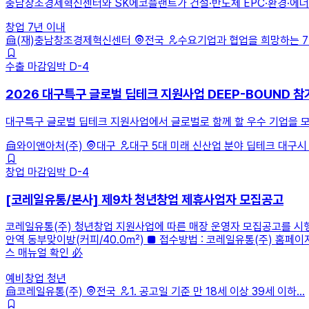
충남창조경제혁신센터와 SK에코플랜트가 건설·반도체 EPC·환경·에너지
창업 7년 이내
(재)충남창조경제혁신센터
전국
수요기업과 협업을 희망하는 7년
수출
마감임박
D-4
2026 대구특구 글로벌 딥테크 지원사업 DEEP-BOUND 참
대구특구 글로벌 딥테크 지원사업에서 글로벌로 함께 할 우수 기업을 
와이앤아처(주)
대구
대구 5대 미래 신산업 분야 딥테크 대구시 소
창업
마감임박
D-4
[코레일유통/본사] 제9차 청년창업 제휴사업자 모집공고
코레일유통(주) 청년창업 지원사업에 따른 매장 운영자 모집공고를 시행하
안역 동부맞이방(커피/40.0㎡) ■ 접수방법 : 코레일유통(주) 홈페이지 ht
스 매뉴얼 확인 必
예비창업
청년
코레일유통(주)
전국
1. 공고일 기준 만 18세 이상 39세 이하...