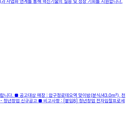
)과 사업화 연계를 통해 혁신기술의 실증 및 성장 기회를 지원합니다.
다. ■ 공고대상 매장 : 압구정로데오역 맞이방(분식/43.0㎡), 천
내/공고 - 청년창업 신규공고 ■ 비고사항 : [붙임8] 청년창업 전자입찰프로세