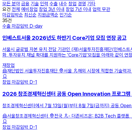
모든 분야
금융
기술
인력
수출
내수
창업
경영
기타
요건
전체
예비창업
창업 3년 이내
창업 7년 이내
업력 무관
마감임박순
최신순
지원금액순
인기순
35건
수출
마감임박
D-day
인베스트서울 2026년도 하반기 Core기업 모집 연장 공고
서울시 글로벌 자본 유치 전담 기관인 (재)서울투자진흥재단(인베스트서
화, 투자유치 채널 확대를 지원하는 ‘Core기업’모집을 아래와 같이 연
재창업
재단법인 서울투자진흥재단
서울
해외 시장에 적합한 기술력과 사
창업
마감임박
D-1
2026 창조경제혁신센터 공동 Open Innovation 프로그램
창조경제혁신센터에서 7월 13일(월)부터 8월 7일(금까지) 공동 Open
서울창조경제혁신센터
전국
- 더존비즈온: B2B Tech 플랫폼, A
창업
마감임박
D-1