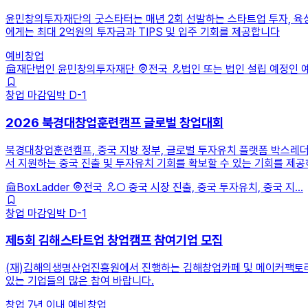
윤민창의투자재단의 굿스타터는 매년 2회 선발하는 스타트업 투자, 육성
에게는 최대 2억원의 투자금과 TIPS 및 입주 기회를 제공합니다
예비창업
재단법인 윤민창의투자재단
전국
법인 또는 법인 설립 예정인 
창업
마감임박
D-1
2026 북경대창업훈련캠프 글로벌 창업대회
북경대창업훈련캠프, 중국 지방 정부, 글로벌 투자유치 플랫폼 박스레더
서 지원하는 중국 진출 및 투자유치 기회를 확보할 수 있는 기회를 제공
BoxLadder
전국
○ 중국 시장 진출, 중국 투자유치, 중국 지...
창업
마감임박
D-1
제5회 김해스타트업 창업캠프 참여기업 모집
(재)김해의생명산업진흥원에서 진행하는 김해창업카페 및 메이커팩토리 
있는 기업들의 많은 참여 바랍니다.
창업 7년 이내
예비창업