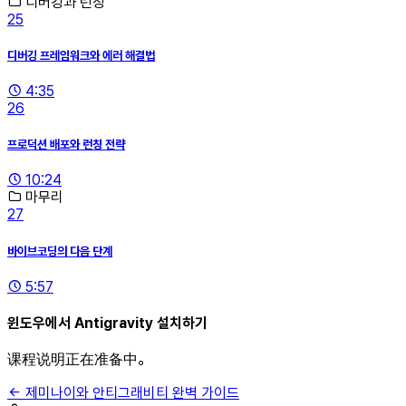
디버깅과 런칭
25
디버깅 프레임워크와 에러 해결법
4:35
26
프로덕션 배포와 런칭 전략
10:24
마무리
27
바이브코딩의 다음 단계
5:57
윈도우에서 Antigravity 설치하기
课程说明正在准备中。
제미나이와 안티그래비티 완벽 가이드