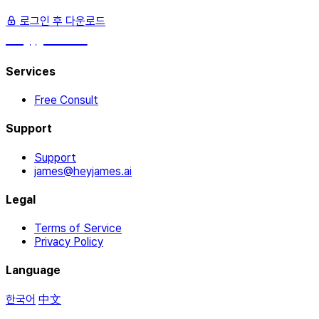
로그인 후 다운로드
hey, james!
Services
Free Consult
Support
Support
james@heyjames.ai
Legal
Terms of Service
Privacy Policy
Language
한국어
中文